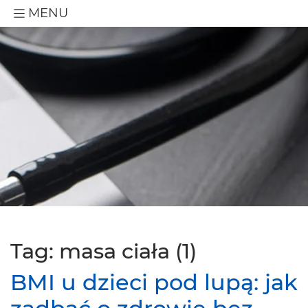
MENU
Tag: masa ciała (1)
BMI u dzieci pod lupą: jak