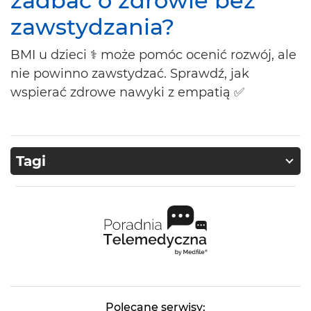
zadbać o zdrowie bez
zawstydzania?
BMI u dzieci ⚕️ może pomóc ocenić rozwój, ale
nie powinno zawstydzać. Sprawdź, jak
wspierać zdrowe nawyki z empatią ✅
Tagi
Polecane serwisy: