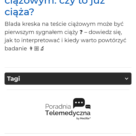
ciążowym: czy to już
ciąża?
Blada kreska na teście ciążowym może być
pierwszym sygnałem ciąży ❓ – dowiedz się,
jak to interpretować i kiedy warto powtórzyć
badanie 👨🏼‍🔬
Tagi