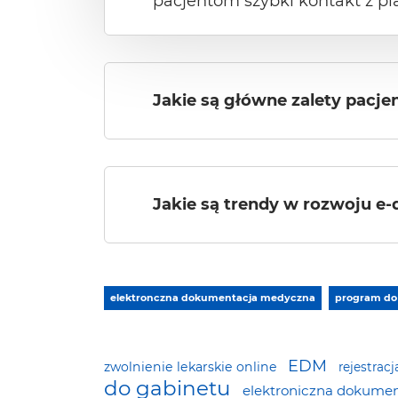
pacjentom szybki kontakt z p
Jakie są główne zalety pacje
Jakie są trendy w rozwoju e-
elektronczna dokumentacja medyczna
program do
Tagi
EDM
zwolnienie lekarskie online
rejestrac
do gabinetu
elektroniczna dokume