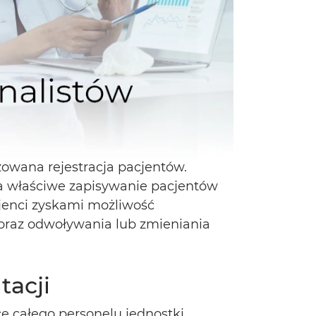
owana rejestracja pacjentów.
 za właściwe zapisywanie pacjentów
enci zyskami możliwość
 oraz odwoływania lub zmieniania
tacji
 całego personelu jednostki