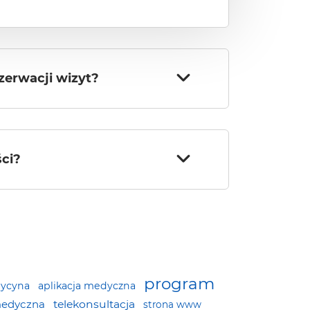
zerwacji wizyt?
ści?
program
dycyna
aplikacja medyczna
medyczna
telekonsultacja
strona www