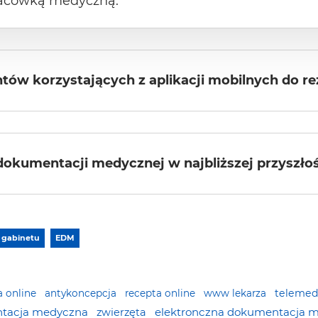
lacówką medyczną.
ntów korzystających z aplikacji mobilnych do re
dokumentacji medycznej w najbliższej przyszło
 gabinetu
EDM
teleme
ja online
antykoncepcja
recepta online
www lekarza
ntacja medyczna
elektronczna dokumentacja 
zwierzęta